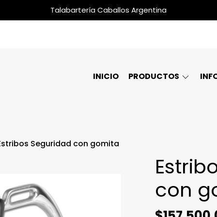
Talabartería Caballos Argentina
INICIO
PRODUCTOS
INF
Estribos Seguridad con gomita
Estrib
con g
$157.500,